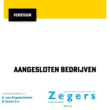
VERSTUUR
AANGESLOTEN BEDRIJVEN
Image
Im