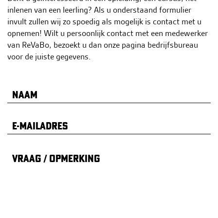
h
inlenen van een leerling? Als u onderstaand formulier
o
invult zullen wij zo spoedig als mogelijk is contact met u
u
opnemen! Wilt u persoonlijk contact met een medewerker
d
van ReVaBo, bezoekt u dan onze pagina bedrijfsbureau
g
voor de juiste gegevens.
a
a
n